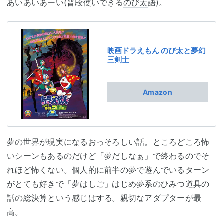
あいあいあーい(普段使いできる
のび太
語)。
映画ドラえもん のび太と夢幻
三剣士
Amazon
夢の世界が現実になるおっそろしい話。ところどころ怖
いシーンもあるのだけど「夢だしなぁ」で終わるのでそ
れほど怖くない。個人的に前半の夢で遊んでいるターン
がとても好きで「夢はしご」はじめ夢系の
ひみつ道具
の
話の総決算という感じはする。親切なアダプターが最
高。