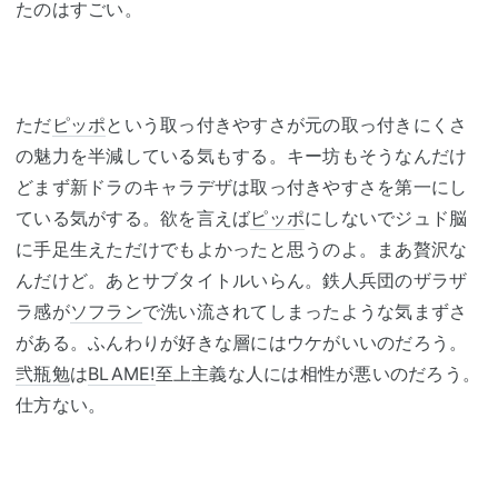
たのはすごい。
ただ
ピッポ
という取っ付きやすさが元の取っ付きにくさ
の魅力を半減している気もする。キー坊もそうなんだけ
どまず新ドラのキャラデザは取っ付きやすさを第一にし
ている気がする。欲を言えば
ピッポ
にしないでジュド脳
に手足生えただけでもよかったと思うのよ。まあ贅沢な
んだけど。あとサブタイトルいらん。鉄人兵団のザラザ
ラ感が
ソフラン
で洗い流されてしまったような気まずさ
がある。ふんわりが好きな層にはウケがいいのだろう。
弐瓶勉
は
BLAME!
至上主義な人には相性が悪いのだろう。
仕方ない。