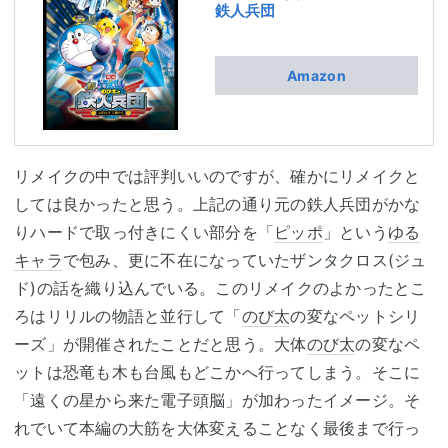
鉄人兵団
Amazon
リメイクの中では評判いいのですが、確かにリメイクと
しては良かったと思う。上記の通り元の鉄人兵団がかな
りハードで取っ付きにくい部分を「
ピッポ
」という
ゆる
キャラ
で包み、更に不在になっていたザンタクロス(ジュ
ド)の話を織り込んでいる。このリメイクのよかったとこ
ろはリリルの物語と並行して「
のび太
の変なペットシリ
ーズ」が開催されたことだと思う。大体
のび太
の変なペ
ットは恐竜も木も台風もどこかへ行ってしまう。そこに
「遠くの星から来た電子頭脳」が加わったイメージ。そ
れでいて本編の大筋を大体変えることなく最後まで行っ