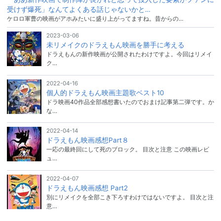
受けず爆死」なんてよくある話じゃないかと…
ケロロ軍曹の映画がアホみたいに盛り上がってますね。昔からの…
2023-03-06
未リメイクのドラえもん映画を勝手に考える
ドラえもんの新作映画が公開されたわけですよ。今回はリメイ
ク…
2022-04-16
個人的ドラえもん映画主題歌ベスト10
ドラ映画40作品全部感想書いたのでおまけ記事第二弾です。か
な…
2022-04-14
ドラえもん映画感想Part８
一応の最終回にして死のブロック。 目次と注意 この映画レビ
ュ…
2022-04-07
ドラえもん映画感想 Part2
別にリメイクを全部こき下ろすわけではないですよ。 目次と注
意…