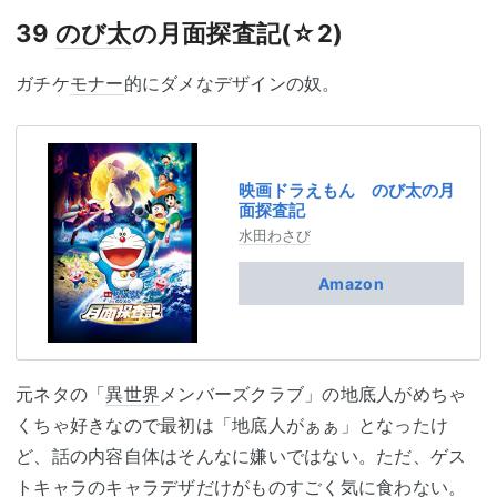
39
のび太
の月面探査記(☆2)
ガチケ
モナー
的にダメなデザインの奴。
映画ドラえもん のび太の月
面探査記
水田わさび
Amazon
元ネタの「
異世界
メンバーズクラブ」の地底人がめちゃ
くちゃ好きなので最初は「地底人がぁぁ」となったけ
ど、話の内容自体はそんなに嫌いではない。ただ、ゲス
トキャラのキャラデザだけがものすごく気に食わない。