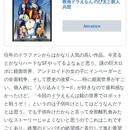
映画ドラえもん のび太と鉄人
兵団
Amazon
往年のドラファンからはかなり人気の高い作品。今見る
とかなりハードなSFやってるよなぁと思う。謎の巨大ロ
ボに鏡面世界、アンドロイドの女の子にインベーダーと
の全面戦争、そして歴史の改変へ……特に鏡面世界がすご
い。個人的に「入り込みミラーⅡ」が好きなので違和感な
かったけど、「今回の
ドラえもん
は鏡の世界でロボット
と戦うぞ！」というのは子供向けとしてはどうなんだ？
とは思う。でも子供向けだからと言って全部離乳食みた
いなストーリーじゃよくないと思うのでこれはこれです
ごくあり。終盤のドンパチの絶望感と並行して進む希望