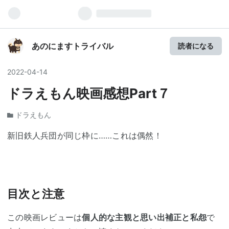
あのにますトライバル
読者になる
2022
-
04
-
14
ドラえもん映画感想Part７
ドラえもん
新旧鉄人兵団が同じ枠に……これは偶然！
目次と注意
この映画レビューは
個人的な主観と思い出補正と私怨
で