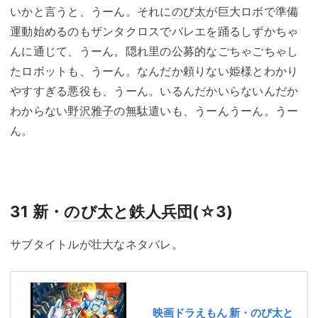
いかと言うと、うーん。それに
のび太
が巨大ロボで準備
運動始めるのもザンタクロスでバレエを踊るしずかちゃ
んに通じて、うーん。隠れ里の公募的なごちゃごちゃし
たロボットも、うーん。なんだか頼りない姫様とわかり
やすすぎる悪役も、うーん。いるんだかいらないんだか
わからない
野沢雅子
の無駄遣いも、うーんうーん。うー
ん。
31 新・
のび太と鉄人兵団
(☆3)
サブタイトルが壮大なネタバレ。
映画ドラえもん 新・のび太と