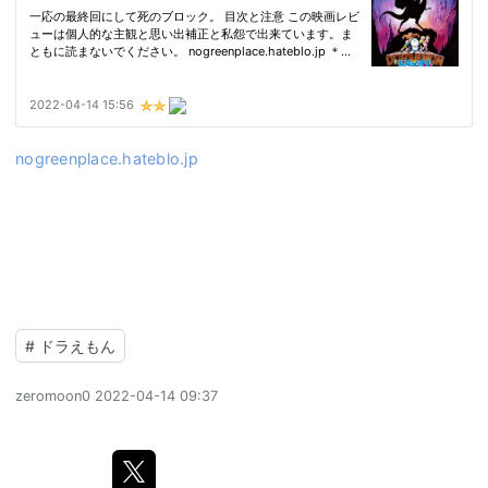
nogreenplace.hateblo.jp
#
ドラえもん
zeromoon0
2022-04-14 09:37